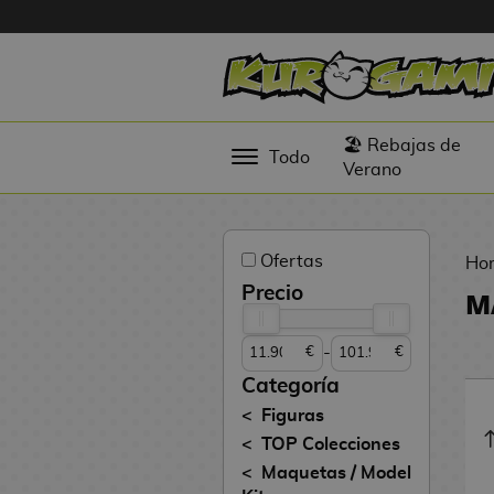
Hola
Figuras
🏖️ Rebajas de
Todo
Anime
Verano
Figuras
Videojuegos
Ofertas
Ho
Figuras de
Precio
M
Cine
-
€
€
Figuras por
Fabricante
Categoría
D
Figuras
TOP
i
TOP Colecciones
Colecciones
g
Maquetas / Model
i
N