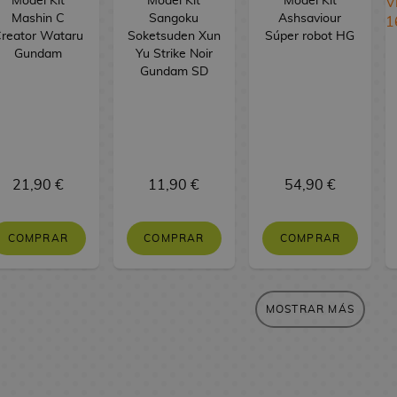
Model Kit
Model Kit
Model Kit
Mashin C
Sangoku
Ashsaviour
reator Wataru
Soketsuden Xun
Súper robot HG
Gundam
Yu Strike Noir
Gundam SD
21,90 €
11,90 €
54,90 €
COMPRAR
COMPRAR
COMPRAR
MOSTRAR MÁS