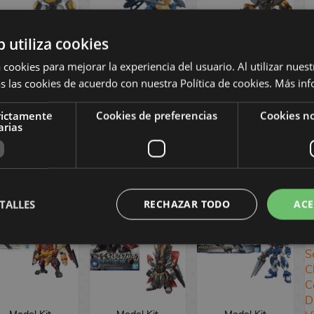
b utiliza cookies
Model Kit
Model Kit
Model Kit
 cookies para mejorar la experiencia del usuario. Al utilizar nuest
Kirinmaru
Tenshohmaru
Jyugohmaru
s las cookies de acuerdo con nuestra Política de cookies.
Más inf
Gundam SD
Gundam SD
Gundam SD
rictamente
Cookies de preferencias
Cookies no
18,90 €
21,90 €
21,90 €
arias
COMPRAR
COMPRAR
COMPRAR
TALLES
RECHAZAR TODO
ACE