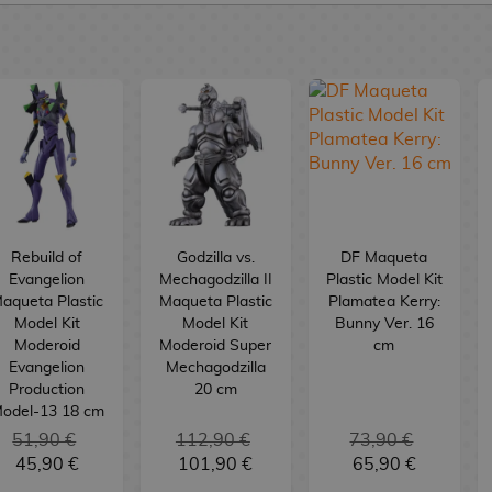
Rebuild of
Godzilla vs.
DF Maqueta
Evangelion
Mechagodzilla II
Plastic Model Kit
aqueta Plastic
Maqueta Plastic
Plamatea Kerry:
Model Kit
Model Kit
Bunny Ver. 16
Moderoid
Moderoid Super
cm
Evangelion
Mechagodzilla
Production
20 cm
odel-13 18 cm
51,90 €
112,90 €
73,90 €
45,90 €
101,90 €
65,90 €