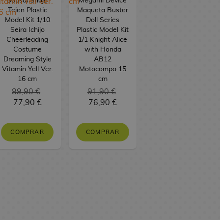
Sousai Shojo
Megami Device
Teien Plastic
Maqueta Buster
Model Kit 1/10
Doll Series
Seira Ichijo
Plastic Model Kit
Cheerleading
1/1 Knight Alice
Costume
with Honda
Dreaming Style
AB12
Vitamin Yell Ver.
Motocompo 15
16 cm
cm
89,90 €
91,90 €
77,90 €
76,90 €
COMPRAR
COMPRAR