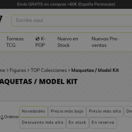
Envío GRATIS en compras +60€ (España Peninsular)
Torneos
💿 K-
Nuevo en
Nuevas Pre-
TCG
POP
Stock
ventas
me
Figuras
TOP Colecciones
Maquetas / Model Kit
AQUETAS / MODEL KIT
Novedades
Precio más bajo
Precio más alto
De
Ordenar
Descuento más alto
En stock
En reserva