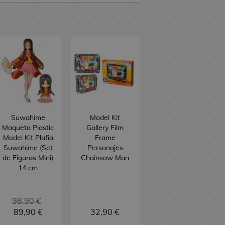
Suwahime
Model Kit
Maqueta Plastic
Gallery Film
Model Kit Plafia
Frame
Suwahime (Set
Personajes
de Figuras Mini)
Chainsaw Man
14 cm
98,90 €
89,90 €
32,90 €