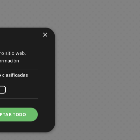
×
ro sitio web,
ormación
 clasificadas
PTAR TODO