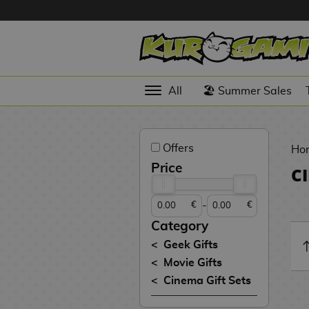
Hola
Anime
All
🏖️ Summer Sales
Figures
Videogames
Offers
Figures
Ho
Price
C
Cinema
Figures
-
€
€
Figures by
Category
Manufacturer
D
Geek Gifts
i
Movie Gifts
TOP
g
N
Cinema Gift Sets
Collections
A
i
o
n
m
S
v