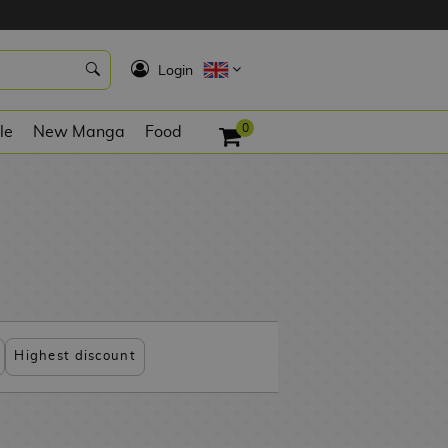
K
Login
0
le
New Manga
Food
Highest discount