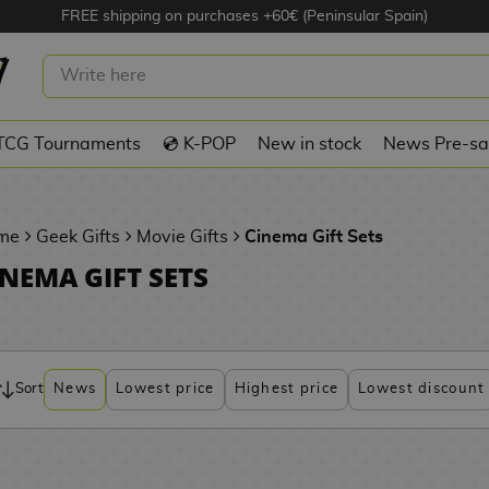
FREE shipping on purchases +60€ (Peninsular Spain)
TCG Tournaments
💿 K-POP
New in stock
News Pre-sa
me
Geek Gifts
Movie Gifts
Cinema Gift Sets
INEMA GIFT SETS
Sort
News
Lowest price
Highest price
Lowest discount