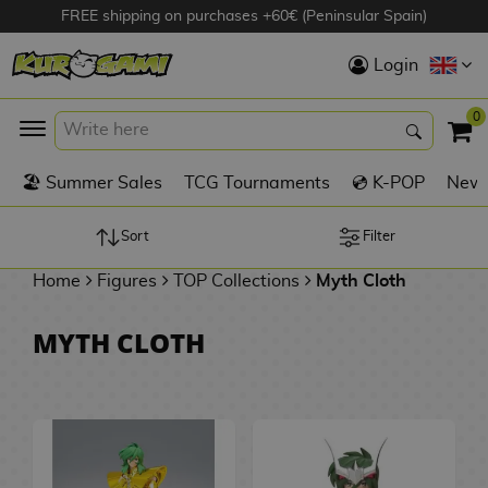
FREE shipping on purchases +60€ (Peninsular Spain)
Hola
Login
Anime Figures
0
K
🏖️ Summer Sales
TCG Tournaments
💿 K-POP
New 
Videogames
Figures
Sort
Filter
Home
Figures
TOP Collections
Myth Cloth
Cinema Figures
D
MYTH CLOTH
i
Figures by
g
Manufacturer
A
i
n
m
S
i
o
w
TOP Collections
m
A
n
e