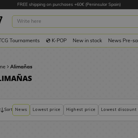
FREE shipping on purchases +60€ (Peninsular Spain)
TCG Tournaments
💿 K-POP
New in stock
News Pre-sa
me
Alimañas
LIMAÑAS
Sort
News
Lowest price
Highest price
Lowest discount