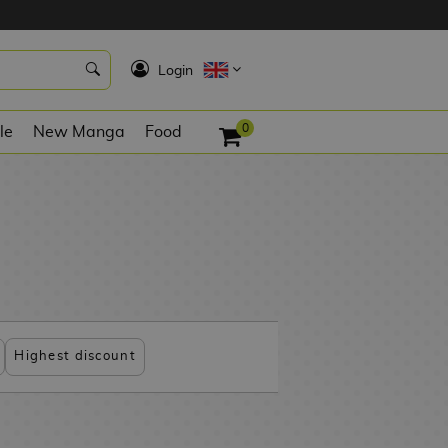
K
Login
0
le
New Manga
Food
Highest discount