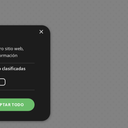
×
ro sitio web,
ormación
 clasificadas
PTAR TODO