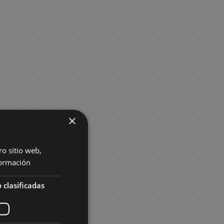
×
ro sitio web,
ormación
 clasificadas