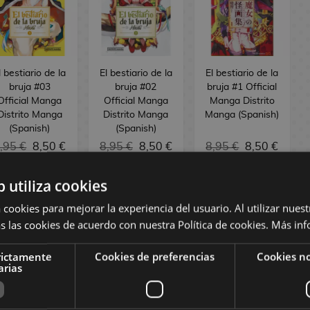
l bestiario de la
El bestiario de la
El bestiario de la
bruja #03
bruja #02
bruja #1 Official
Official Manga
Official Manga
Manga Distrito
Distrito Manga
Distrito Manga
Manga (Spanish)
(Spanish)
(Spanish)
,95 €
8,50 €
8,95 €
8,50 €
8,95 €
8,50 €
b utiliza cookies
REQUEST
BUY
REQUEST
 cookies para mejorar la experiencia del usuario. Al utilizar nuest
s las cookies de acuerdo con nuestra Política de cookies.
Más inf
rictamente
Cookies de preferencias
Cookies no
arias