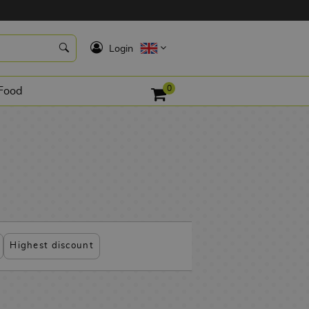
K
Login
0
Food
Highest discount