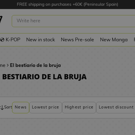
FREE shipping on purchases +60€ (Peninsular Spain)
💿 K-POP
New in stock
News Pre-sale
New Manga
me
El bestiario de la bruja
L BESTIARIO DE LA BRUJA
Sort
News
Lowest price
Highest price
Lowest discount