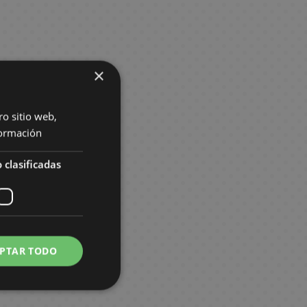
×
ro sitio web,
ormación
 clasificadas
PTAR TODO