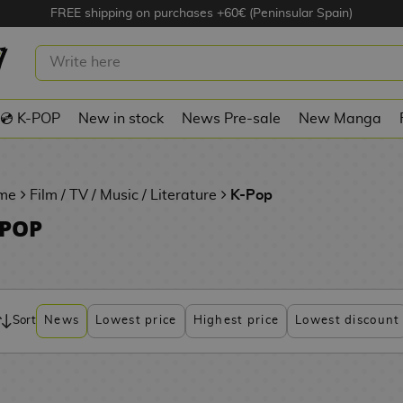
FREE shipping on purchases +60€ (Peninsular Spain)
💿 K-POP
New in stock
News Pre-sale
New Manga
me
Film / TV / Music / Literature
K-Pop
-POP
Sort
News
Lowest price
Highest price
Lowest discount