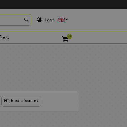
K
Login
0
Food
Highest discount