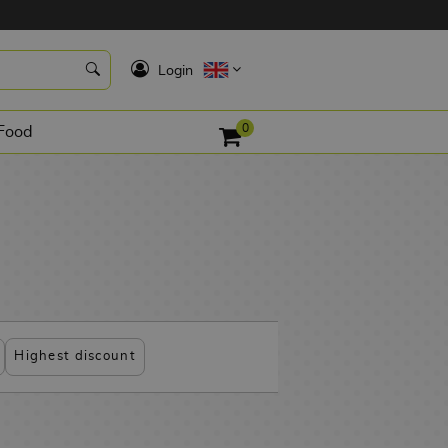
K
Login
0
Food
Highest discount