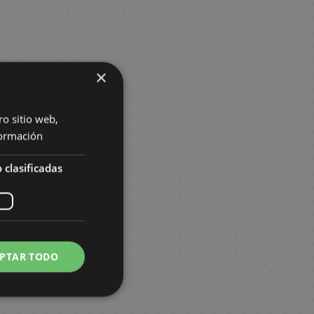
×
ro sitio web,
ormación
 clasificadas
PTAR TODO