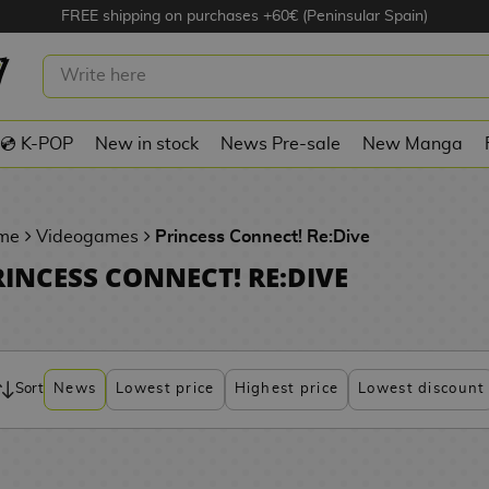
FREE shipping on purchases +60€ (Peninsular Spain)
💿 K-POP
New in stock
News Pre-sale
New Manga
me
Videogames
Princess Connect! Re:Dive
RINCESS CONNECT! RE:DIVE
Sort
News
Lowest price
Highest price
Lowest discount