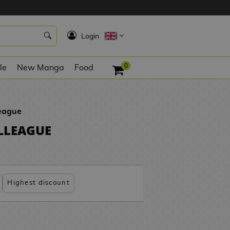
K
Login
0
le
New Manga
Food
league
OLLEAGUE
Highest discount