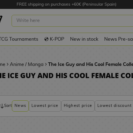
FREE shipping on purchases +60€ (Peninsular Spain)
TCG Tournaments
💿 K-POP
New in stock
News Pre-sa
me
Anime / Manga
The Ice Guy and His Cool Female Col
HE ICE GUY AND HIS COOL FEMALE C
Sort
News
Lowest price
Highest price
Lowest discount