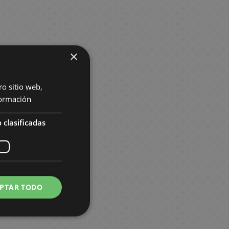
×
ro sitio web,
ormación
 clasificadas
PTAR TODO