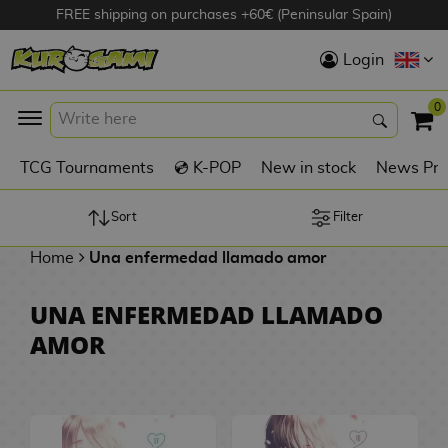
FREE shipping on purchases +60€ (Peninsular Spain)
Hola
Login
Anime Figures
0
K
TCG Tournaments
💿 K-POP
New in stock
News Pre
Videogames
Figures
Sort
Filter
Home
Una enfermedad llamado amor
Cinema Figures
D
UNA ENFERMEDAD LLAMADO
i
Figures by
AMOR
g
Manufacturer
A
i
n
m
S
i
o
w
TOP Collections
m
A
n
e