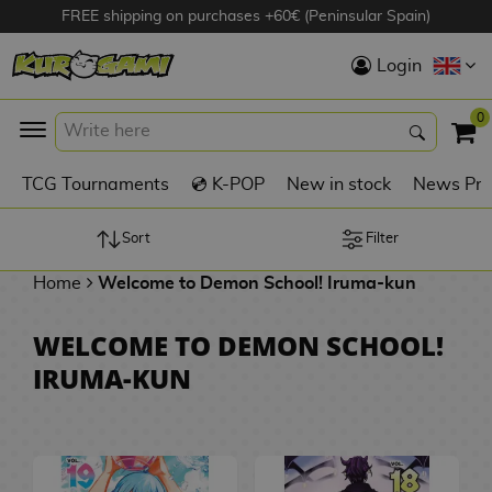
FREE shipping on purchases +60€ (Peninsular Spain)
Hola
Login
Anime Figures
0
K
TCG Tournaments
💿 K-POP
New in stock
News Pre
Videogames
Figures
Sort
Filter
Home
Welcome to Demon School! Iruma-kun
Cinema Figures
D
WELCOME TO DEMON SCHOOL!
i
Figures by
IRUMA-KUN
g
Manufacturer
A
i
n
m
S
i
o
w
TOP Collections
m
A
n
e