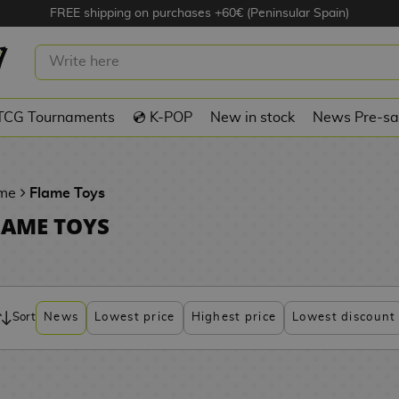
FREE shipping on purchases +60€ (Peninsular Spain)
TCG Tournaments
💿 K-POP
New in stock
News Pre-sa
me
Flame Toys
LAME TOYS
Sort
News
Lowest price
Highest price
Lowest discount