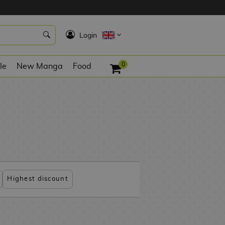
K
Login
0
le
New Manga
Food
Highest discount