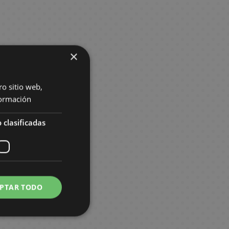
×
ro sitio web,
ormación
 clasificadas
PTAR TODO