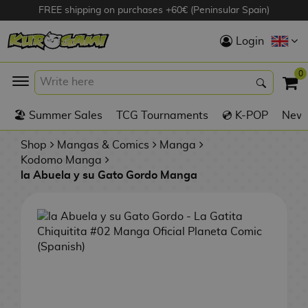
FREE shipping on purchases +60€ (Peninsular Spain)
Hola
Login
Anime Figures
0
K
🏖️ Summer Sales
TCG Tournaments
💿 K-POP
New 
Videogames
Figures
Shop
Mangas & Comics
Manga
Kodomo Manga
la Abuela y su Gato Gordo Manga
Cinema Figures
D
i
Figures by
g
Manufacturer
A
i
n
m
S
i
o
w
TOP Collections
m
A
n
e