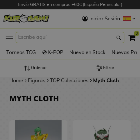
Envío GRATIS en compras +60€ (España Peninsular)
Hola
Iniciar Sesión
Figuras Anime
0
K
Torneos TCG
💿 K-POP
Nuevo en Stock
Nuevas Pre
Figuras
Videojuegos
Ordenar
Filtrar
Home
Figuras
TOP Colecciones
Myth Cloth
Figuras de Cine
MYTH CLOTH
D
Figuras por
i
Fabricante
g
i
R
m
D
TOP Colecciones
e
o
u