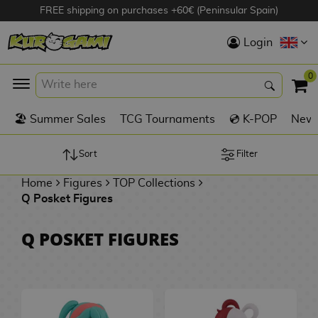
FREE shipping on purchases +60€ (Peninsular Spain)
Hola
Login
Anime Figures
0
K
🏖️ Summer Sales
TCG Tournaments
💿 K-POP
New 
Videogames
Figures
Sort
Filter
Home
Figures
TOP Collections
Cinema Figures
Q Posket Figures
D
i
Figures by
Q POSKET FIGURES
g
Manufacturer
A
i
n
m
S
i
o
w
TOP Collections
m
A
n
e