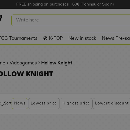
FREE shipping on purchases +60€ (Peninsular Spain)
TCG Tournaments
💿 K-POP
New in stock
News Pre-sa
me
Videogames
Hollow Knight
OLLOW KNIGHT
Sort
News
Lowest price
Highest price
Lowest discount