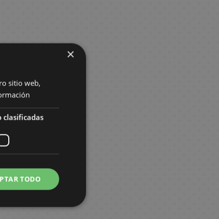
×
ro sitio web,
ormación
 clasificadas
PTAR TODO