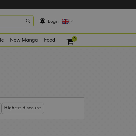
K
Login
0
le
New Manga
Food
Highest discount