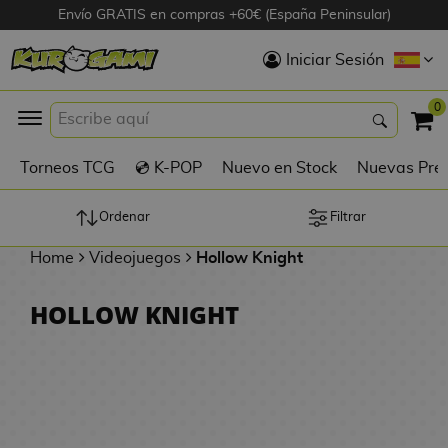
Envío GRATIS en compras +60€ (España Peninsular)
Hola
Iniciar Sesión
Figuras Anime
0
K
Torneos TCG
💿 K-POP
Nuevo en Stock
Nuevas Pre
Figuras
Videojuegos
Ordenar
Filtrar
Home
Videojuegos
Hollow Knight
Figuras de Cine
HOLLOW KNIGHT
D
Figuras por
i
Fabricante
g
i
R
m
D
TOP Colecciones
e
o
u