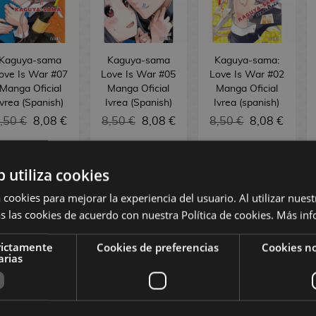
Kaguya-sama
Kaguya-sama
Kaguya-sama:
ove Is War #07
Love Is War #05
Love Is War #02
Manga Oficial
Manga Oficial
Manga Oficial
Ivrea (Spanish)
Ivrea (Spanish)
Ivrea (spanish)
,50 €
8,08 €
8,50 €
8,08 €
8,50 €
8,08 €
BUY
REQUEST
BUY
b utiliza cookies
 cookies para mejorar la experiencia del usuario. Al utilizar nuest
s las cookies de acuerdo con nuestra Política de cookies.
Más inf
rictamente
Cookies de preferencias
Cookies no
arias