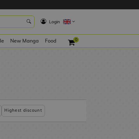
K
Login
0
le
New Manga
Food
Highest discount