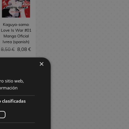
Kaguya-sama:
Love Is War #01
Manga Oficial
Ivrea (spanish)
8,50 €
8,08 €
×
REQUEST
ro sitio web,
ormación
 clasificadas