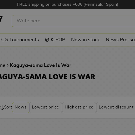
FREE shipping on purchases +60€ (Peninsular Spain)
TCG Tournaments
💿 K-POP
New in stock
News Pre-sa
me
Kaguya-sama Love Is War
AGUYA-SAMA LOVE IS WAR
Sort
News
Lowest price
Highest price
Lowest discount