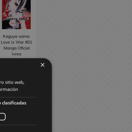
Kaguya-sama:
Love Is War #01
Manga Oficial
Ivrea
8,50 €
8,08 €
×
PEDIR
ro sitio web,
ormación
 clasificadas