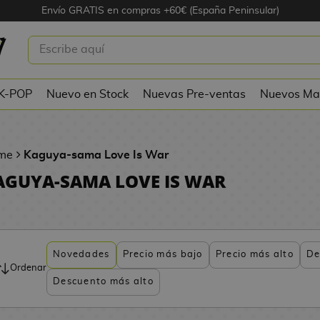
Envío GRATIS en compras +60€ (España Peninsular)
 K-POP
Nuevo en Stock
Nuevas Pre-ventas
Nuevos Ma
me
Kaguya-sama Love Is War
AGUYA-SAMA LOVE IS WAR
Novedades
Precio más bajo
Precio más alto
De
Ordenar
Descuento más alto