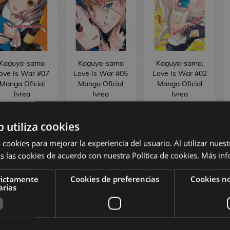
Kaguya-sama
Kaguya-sama
Kaguya-sama:
ove Is War #07
Love Is War #05
Love Is War #02
Manga Oficial
Manga Oficial
Manga Oficial
Ivrea
Ivrea
Ivrea
,50 €
8,08 €
8,50 €
8,08 €
8,50 €
8,08 €
b utiliza cookies
COMPRAR
PEDIR
COMPRAR
 cookies para mejorar la experiencia del usuario. Al utilizar nuest
s las cookies de acuerdo con nuestra Política de cookies.
Más inf
rictamente
Cookies de preferencias
Cookies no
arias