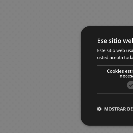
k
R
t
M
a
o
k
n
B
V
a
s
n
o
e
e
i
h
a
e
o
n
n
r
o
e
s
a
g
m
p
e
a
i
r
n
e
n
a
C
k
g
M
n
p
v
t
g
i
P
s
n
o
e
a
m
c
d
W
e
P
E
o
K
u
a
g
l
e
S
e
M
J
n
O
i
g
n
/
c
a
k
e
a
y
i
d
o
i
r
n
a
i
l
e
r
a
a
g
P
n
a
B
O
k
H
p
o
r
S
e
i
k
t
e
g
-
c
s
r
n
x
p
s
!
s
a
f
s
a
a
g
s
a
c
t
i
c
s
a
S
a
i
S
a
i
a
Ese sitio we
l
f
n
c
a
G
t
e
o
e
h
p
s
B
M
C
e
e
t
A
m
n
B
l
i
d
k
m
i
c
M
C
r
s
e
a
Este sitio web usa
r
o
i
s
i
i
n
u
e
a
S
c
b
s
e
f
h
a
a
i
/
n
C
n
usted acepta toda
a
d
n
G
n
o
i
m
s
n
u
e
a
s
t
e
n
r
a
C
i
i
c
e
e
i
e
n
m
S
e
p
p
g
P
s
l
g
d
l
h
n
s
Cookies est
A
e
l
m
f
n
a
O
e
e
r
e
s
l
a
C
o
e
h
neces
r
H
l
K
a
t
M
l
f
P
r
T
D
P
e
r
u
a
c
&
v
t
o
e
i
R
s
a
F
f
o
C
i
h
i
D
l
s
T
s
p
o
T
e
b
w
t
t
e
n
o
i
s
i
e
e
s
e
a
t
r
h
t
l
V
r
V
o
t
s
g
o
c
t
n
s
L
n
m
n
o
a
e
o
a
.
W
G
i
o
o
i
a
d
i
e
e
P
o
e
o
e
V
F
d
s
r
t
MOSTRAR DE
a
r
d
k
d
n
s
a
r
m
o
r
y
n
t
i
i
i
S
2
e
t
a
e
J
s
r
s
l
s
a
s
V
d
B
S
a
d
g
n
a
0
s
c
n
o
o
a
R
M
t
i
o
a
l
C
e
u
g
k
t
/
O
h
d
G
s
A
w
e
u
e
d
f
c
a
ó
o
r
C
u
h
C