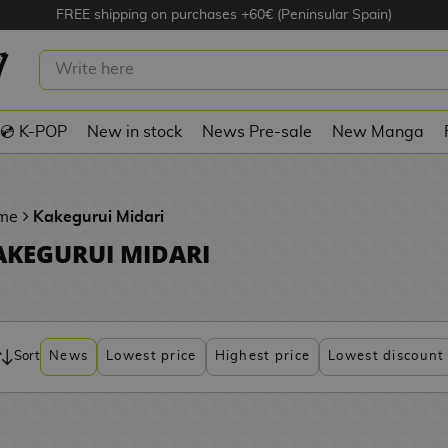
FREE shipping on purchases +60€ (Peninsular Spain)
💿 K-POP
New in stock
News Pre-sale
New Manga
me
Kakegurui Midari
AKEGURUI MIDARI
Sort
News
Lowest price
Highest price
Lowest discount