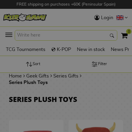
FREE shipping on purchases +60€ (Peninsular Spain)
Hola
Login
Anime Figures
0
K
TCG Tournaments
💿 K-POP
New in stock
News Pre
Videogames
Figures
Sort
Filter
Home
Geek Gifts
Series Gifts
Cinema Figures
Series Plush Toys
D
i
Figures by
SERIES PLUSH TOYS
g
Manufacturer
A
i
n
m
S
i
o
w
TOP Collections
m
A
n
e