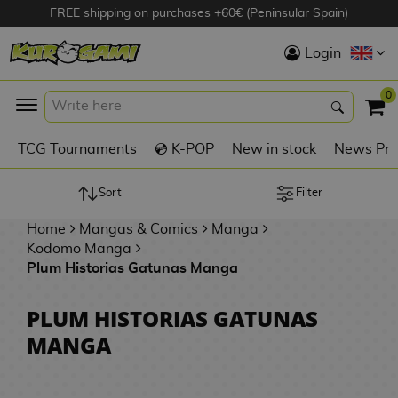
FREE shipping on purchases +60€ (Peninsular Spain)
Hola
Login
Anime Figures
0
K
TCG Tournaments
💿 K-POP
New in stock
News Pre
Videogames
Figures
Sort
Filter
Home
Mangas & Comics
Manga
Cinema Figures
Kodomo Manga
D
Plum Historias Gatunas Manga
i
Figures by
g
Manufacturer
PLUM HISTORIAS GATUNAS
A
i
MANGA
n
m
S
i
o
w
TOP Collections
m
A
n
e