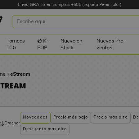
Envío GRATIS en compras +60€ (España Peninsular)
Torneos
💿 K-
Nuevo en
Nuevas Pre-
TCG
POP
Stock
ventas
me
eStream
STREAM
Novedades
Precio más bajo
Precio más alto
De
Ordenar
Descuento más alto