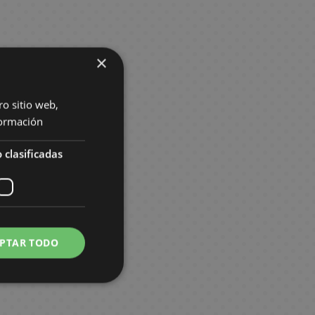
×
ro sitio web,
ormación
 clasificadas
PTAR TODO