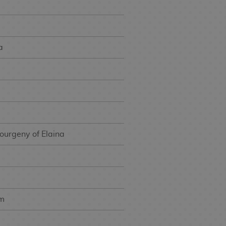
a
ourgeny of Elaina
om