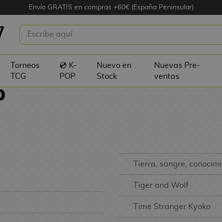
Envío GRATIS en compras +60€ (España Peninsular)
Torneos
💿 K-
Nuevo en
Nuevas Pre-
TCG
POP
Stock
ventas
O
Tierra, sangre, conocim
Tiger and Wolf
Time Stranger Kyoko