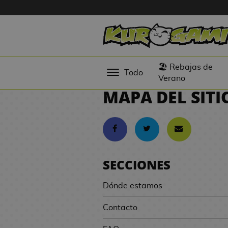
Hola
Figuras
🏖️ Rebajas de
Todo
Anime
Verano
MAPA DEL SITI
Figuras
Videojuegos
Figuras de
Cine
SECCIONES
Figuras por
Fabricante
Dónde estamos
D
TOP
i
Contacto
Colecciones
g
i
N