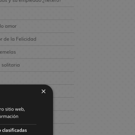
adas y su empleado ¿hetero?
do amor
r de la Felicidad
gemelas
solitaria
×
rld
ro sitio web,
ormación
 clasificadas