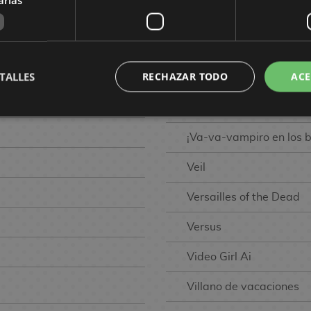
Ushio to Tora
Valhallian the Black Iron
TALLES
RECHAZAR TODO
ACE
Vals de los grandes al
Vampeerz
¡Va-va-vampiro en los 
Veil
Versailles of the Dead
Versus
Video Girl Ai
Villano de vacaciones