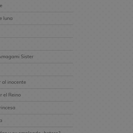
e
de luna
 Amagami Sister
 al inocente
 el Reino
rincesa
a