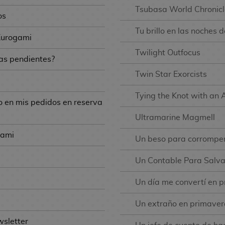
Tsubasa World Chronicl
os
Tu brillo en las noches 
Kurogami
Twilight Outfocus
as pendientes?
Twin Star Exorcists
Tying the Knot with an
o en mis pedidos en reserva
Ultramarine Magmell
gami
Un beso para corromper
Un Contable Para Salvar
Un día me convertí en p
Un extraño en primaver
wsletter