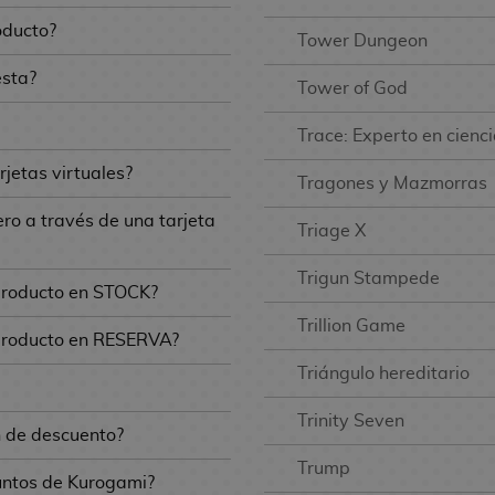
oducto?
Tower Dungeon
esta?
Tower of God
Trace: Experto en cienc
rjetas virtuales?
Tragones y Mazmorras
o a través de una tarjeta
Triage X
Trigun Stampede
 producto en STOCK?
Trillion Game
 producto en RESERVA?
Triángulo hereditario
Trinity Seven
n de descuento?
Trump
puntos de Kurogami?