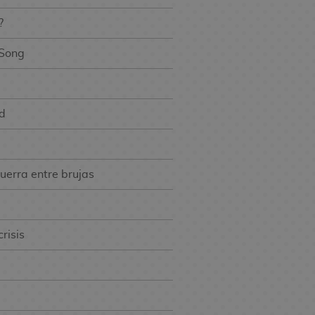
?
 Song
d
uerra entre brujas
crisis