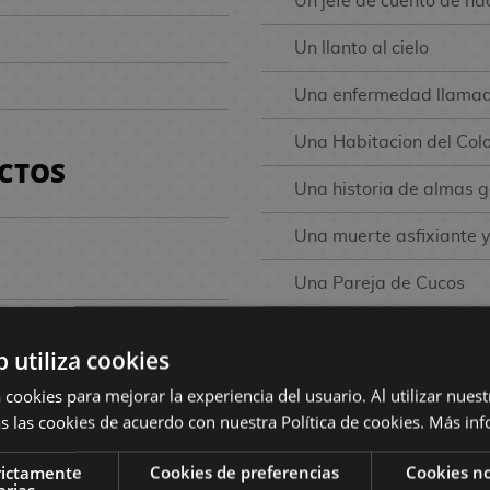
Un jefe de cuento de h
Un llanto al cielo
Una enfermedad llama
Una Habitacion del Colo
UCTOS
Una historia de almas 
Una muerte asfixiante y 
Una Pareja de Cucos
Una pareja sin citas
b utiliza cookies
Uncle From Another Wo
 cookies para mejorar la experiencia del usuario. Al utilizar nuest
s las cookies de acuerdo con nuestra Política de cookies.
Más inf
Undead Unluck
rictamente
Cookies de preferencias
Cookies no
Under Ninja
arias