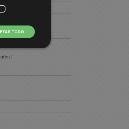
PTAR TODO
macenes
baños!