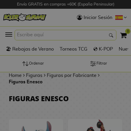
Envío GRATIS en compras +60€ (España Peninsular)
Hola
Iniciar Sesión
Figuras Anime
0
K
🏖️ Rebajas de Verano
Torneos TCG
💿 K-POP
Nuevo
Figuras
Videojuegos
Ordenar
Filtrar
Home
Figuras
Figuras por Fabricante
Figuras de Cine
Figuras Enesco
D
Figuras por
FIGURAS ENESCO
i
Fabricante
g
i
R
m
D
TOP Colecciones
e
o
u