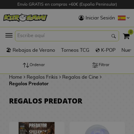
Envío GRATIS en compras +60€ (España Peninsular)
Hola
Iniciar Sesión
Figuras Anime
0
K
🏖️ Rebajas de Verano
Torneos TCG
💿 K-POP
Nuevo
Figuras
Videojuegos
Ordenar
Filtrar
Home
Regalos Frikis
Regalos de Cine
Figuras de Cine
Regalos Predator
D
Figuras por
REGALOS PREDATOR
i
Fabricante
g
i
R
m
D
TOP Colecciones
e
o
u