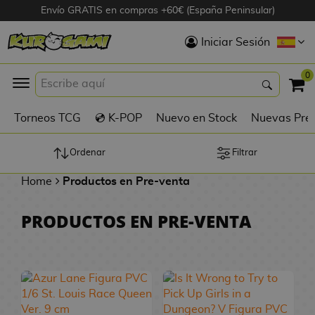
Envío GRATIS en compras +60€ (España Peninsular)
Hola
Iniciar Sesión
Figuras Anime
0
K
Torneos TCG
💿 K-POP
Nuevo en Stock
Nuevas Pre
Figuras
Videojuegos
Ordenar
Filtrar
Home
Productos en Pre-venta
Figuras de Cine
PRODUCTOS EN PRE-VENTA
D
Figuras por
i
Fabricante
g
i
R
m
D
TOP Colecciones
e
o
u