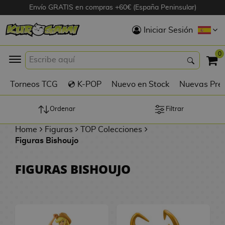
Envío GRATIS en compras +60€ (España Peninsular)
Hola
Iniciar Sesión
Figuras Anime
0
K
Torneos TCG
💿 K-POP
Nuevo en Stock
Nuevas Pre
Figuras
Videojuegos
Ordenar
Filtrar
Home
Figuras
TOP Colecciones
Figuras de Cine
Figuras Bishoujo
D
Figuras por
FIGURAS BISHOUJO
i
Fabricante
g
i
R
m
D
TOP Colecciones
e
o
u