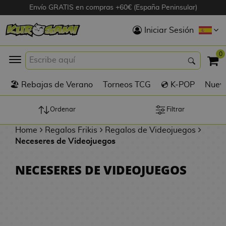
Envío GRATIS en compras +60€ (España Peninsular)
Hola
Iniciar Sesión
Figuras Anime
0
K
🏖️ Rebajas de Verano
Torneos TCG
💿 K-POP
Nuevo
Figuras
Videojuegos
Ordenar
Filtrar
Home
Regalos Frikis
Regalos de Videojuegos
Figuras de Cine
Neceseres de Videojuegos
D
Figuras por
NECESERES DE VIDEOJUEGOS
i
Fabricante
g
i
R
m
D
TOP Colecciones
e
o
u