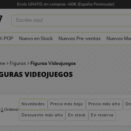
Envío GRATIS en compras +60€ (España Peninsular)
 K-POP
Nuevo en Stock
Nuevas Pre-ventas
Nuevos Ma
me
Figuras
Figuras Videojuegos
IGURAS VIDEOJUEGOS
Novedades
Precio más bajo
Precio más alto
De
Ordenar
Descuento más alto
En stock
En reserva