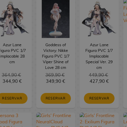
Azur Lane
Goddess of
Azur Lane
Figura PVC 1/7
Victory: Nikke
Figura PVC 1/7
Implacable 28
Figura PVC 1/7
Implacable
cm
Viper Shine of
Special Ver. 29
Love 28 cm
cm
364,90 €
369,90 €
449,90 €
344,90 €
349,90 €
427,90 €
RESERVAR
RESERVAR
RESERVAR