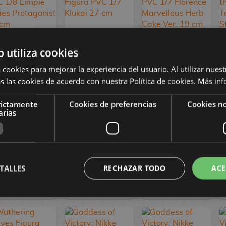
b utiliza cookies
Persona 3
Girls' Frontline
Girls' Frontline 2:
Reload Figura
NeuralCloud
Exilium Figura
 cookies para mejorar la experiencia del usuario. Al utilizar nuest
PVC 1/8 Limpie
Figura PVC 1/7
PVC 1/7
s las cookies de acuerdo con nuestra Política de cookies.
Más inf
Series
Klukai 27 cm
Florence
Protagonist 24
Marvellous Herb
rictamente
Cookies de preferencias
Cookies no
cm
Cake Ver. 19 cm
arias
114,90 €
469,90 €
359,90 €
98,90 €
446,90 €
342,90 €
TALLES
RECHAZAR TODO
ACE
RESERVAR
RESERVAR
RESERVAR