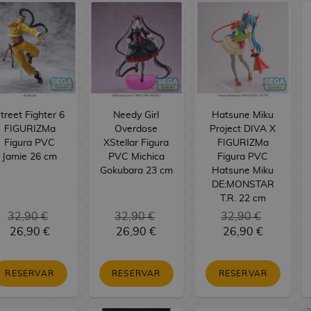
treet Fighter 6
Needy Girl
Hatsune Miku
FIGURIZMa
Overdose
Project DIVA X
Figura PVC
XStellar Figura
FIGURIZMa
Jamie 26 cm
PVC Michica
Figura PVC
Gokubara 23 cm
Hatsune Miku
DE:MONSTAR
T.R. 22 cm
32,90 €
32,90 €
32,90 €
26,90 €
26,90 €
26,90 €
RESERVAR
RESERVAR
RESERVAR