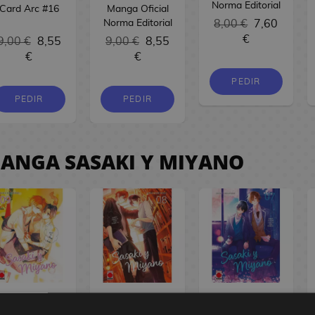
Norma Editorial
Card Arc #16
Manga Oficial
Norma Editorial
8,00 €
7,60
€
9,00 €
8,55
9,00 €
8,55
€
€
PEDIR
PEDIR
PEDIR
ANGA SASAKI Y MIYANO
anga Sasaki y
Manga Sasaki y
Sasaki y Miyano
Miyano #9
Miyano #08
#07 Manga