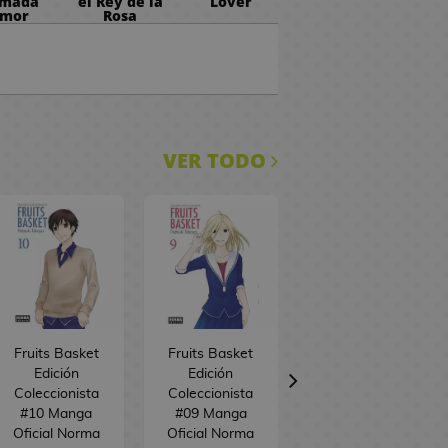
amada
el Rey de la
Lover
mor
Rosa
VER TODO
Fruits Basket
Fruits Basket
Fruits Basket
Edición
Edición
Another #03
Coleccionista
Coleccionista
Manga Oficial
#10 Manga
#09 Manga
Norma Editorial
Oficial Norma
Oficial Norma