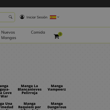
K
Iniciar Sesión
Nuevos
Comida
0
Mangas
anga
Manga La
Manga
guya-
Blancanieves
Vampeerz
a Love
Pelirroja
s War
ga Una
Manga
Manga
ermedad
Requiem por
Dangerous