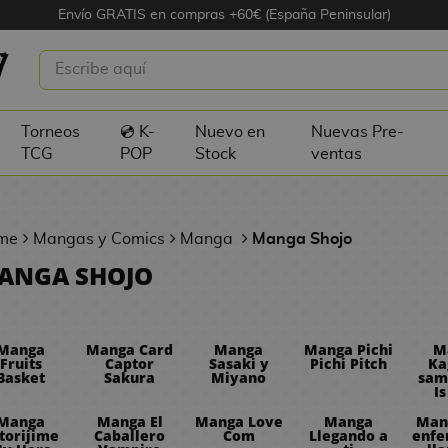
Envío GRATIS en compras +60€ (España Peninsular)
Torneos
💿 K-
Nuevo en
Nuevas Pre-
TCG
POP
Stock
ventas
me
Mangas y Comics
Manga
Manga Shojo
ANGA SHOJO
Manga
Manga Card
Manga
Manga Pichi
M
Fruits
Captor
Sasaki y
Pichi Pitch
Ka
Basket
Sakura
Miyano
sam
I
Manga
Manga El
Manga Love
Manga
Man
torijime
Caballero
Com
Llegando a
enf