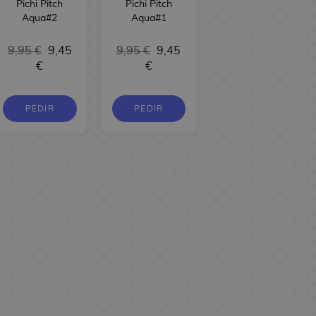
Pichi Pitch
Pichi Pitch
#07 Manga
Aqua#2
Aqua#1
Oficial Arechi
Manga
9,95 €
9,45
9,95 €
9,45
9,95 €
9,45
€
€
€
PEDIR
PEDIR
PEDIR