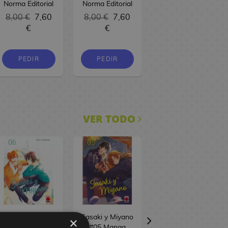
Norma Editorial
Norma Editorial
Manga Oficial
Norma Editorial
8,00 €
7,60
8,00 €
7,60
€
€
8,00 €
7,60
€
PEDIR
PEDIR
PEDIR
VER TODO
Sasaki y Miyano
Sasaki y Miyano
Sasaki y Miyano
×
#06 Manga
#05 Manga
#04 Manga