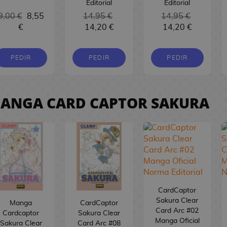
Editorial
Editorial
9,00 €
8,55
14,95 €
14,95 €
€
14,20 €
14,20 €
PEDIR
PEDIR
PEDIR
ANGA CARD CAPTOR SAKURA
CardCaptor
Sakura Clear
Manga
CardCaptor
Card Arc #02
Cardcaptor
Sakura Clear
Manga Oficial
Sakura Clear
Card Arc #08