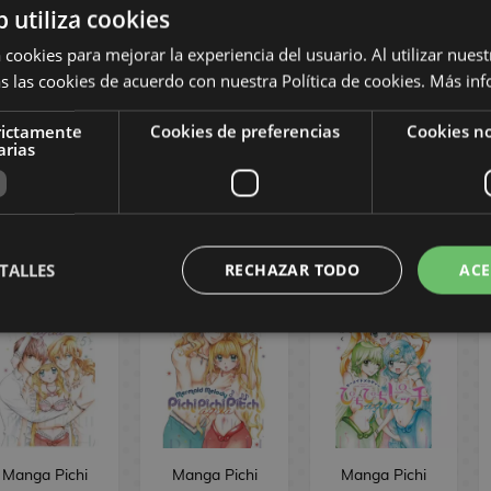
b utiliza cookies
Oficial Panini
Manga
 cookies para mejorar la experiencia del usuario. Al utilizar nuest
8,95 €
8,50
8,95 €
8,50
8,95 €
8,50
s las cookies de acuerdo con nuestra Política de cookies.
Más inf
€
€
€
rictamente
Cookies de preferencias
Cookies no
arias
PEDIR
PEDIR
PEDIR
ANGA PICHI PICHI PITCH
TALLES
RECHAZAR TODO
ACE
Manga Pichi
Manga Pichi
Manga Pichi