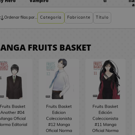
y Hero
Vampiro
ti
ll
a
Ordenar filas por...
Categoría
Fabricante
Título
ANGA FRUITS BASKET
Fruits Basket
Fruits Basket
Fruits Basket
Another #04
Edicion
Edición
Manga Oficial
Coleccionista
Coleccionista
orma Editorial
#12 Manga
#11 Manga
Oficial Norma
Oficial Norma