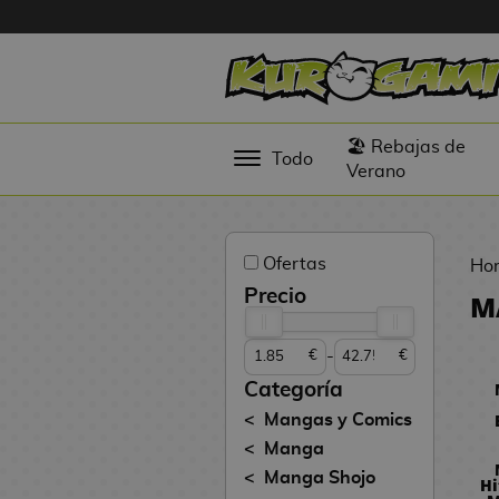
Hola
Figuras
🏖️ Rebajas de
Todo
Anime
Verano
Figuras
Videojuegos
Ofertas
Ho
Figuras de
Precio
M
Cine
-
€
€
Figuras por
Fabricante
Categoría
D
Mangas y Comics
TOP
i
Manga
Colecciones
g
Manga Shojo
Hi
i
N