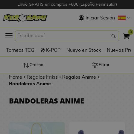
Envío GRATIS en compras +60€ (España Peninsular)
Hola
Iniciar Sesión
Figuras Anime
0
K
Torneos TCG
💿 K-POP
Nuevo en Stock
Nuevas Pre
Figuras
Videojuegos
Ordenar
Filtrar
Home
Regalos Frikis
Regalos Anime
Figuras de Cine
Bandoleras Anime
D
Figuras por
BANDOLERAS ANIME
i
Fabricante
g
i
R
m
D
TOP Colecciones
e
o
u