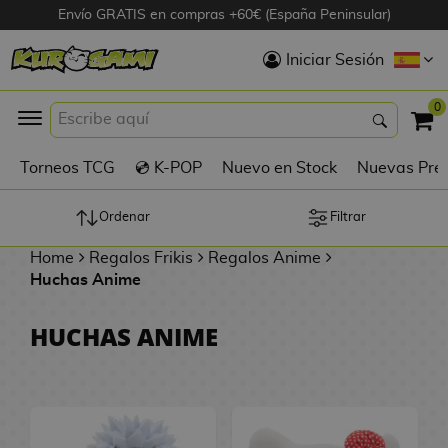
Envío GRATIS en compras +60€ (España Peninsular)
Hola
Iniciar Sesión
Figuras Anime
0
K
Torneos TCG
💿 K-POP
Nuevo en Stock
Nuevas Pre
Figuras
Videojuegos
Ordenar
Filtrar
Home
Regalos Frikis
Regalos Anime
Figuras de Cine
Huchas Anime
D
Figuras por
HUCHAS ANIME
i
Fabricante
g
i
R
m
D
TOP Colecciones
e
o
u