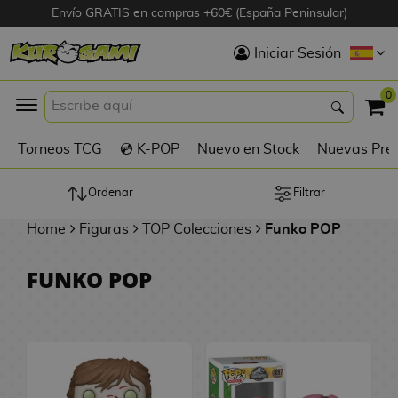
Envío GRATIS en compras +60€ (España Peninsular)
Hola
Iniciar Sesión
Figuras Anime
0
K
Torneos TCG
💿 K-POP
Nuevo en Stock
Nuevas Pre
Figuras
Videojuegos
Ordenar
Filtrar
Home
Figuras
TOP Colecciones
Funko POP
Figuras de Cine
FUNKO POP
D
Figuras por
i
Fabricante
g
i
R
m
D
TOP Colecciones
e
o
u