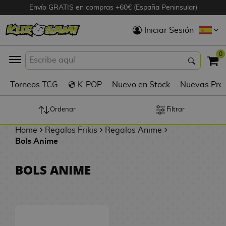
Envío GRATIS en compras +60€ (España Peninsular)
Hola
Iniciar Sesión
Figuras Anime
0
K
Torneos TCG
💿 K-POP
Nuevo en Stock
Nuevas Pre
Figuras
Videojuegos
Ordenar
Filtrar
Home
Regalos Frikis
Regalos Anime
Figuras de Cine
Bols Anime
D
Figuras por
BOLS ANIME
i
Fabricante
g
i
R
m
D
TOP Colecciones
e
o
u