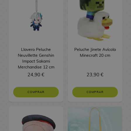
s
n
l
i
T
c
Resinas
n
C
e
a
G
s
s
R
M
y
Regalos Frikis
D
N
A
e
a
S
r
e
n
g
n
n
C
a
n
i
a
g
a
o
Libros y Mangas
Llavero Peluche
Peluche Jinete Avícola
g
d
m
l
a
c
m
Neuvillette Genshin
Minecraft 20 cm
o
o
e
o
S
k
p
Impact Sakami
n
r
s
h
s
l
TCG
Merchandise 12 cm
N
R
B
F
o
A
o
e
24,90 €
23,90 €
o
e
a
B
i
i
n
n
m
v
s
l
e
g
d
i
e
e
Gourmet
e
i
l
b
u
s
m
n
n
COMPRAR
COMPRAR
l
n
S
i
r
e
t
a
F
a
M
u
d
a
o
Regalos y
s
B
u
s
R
a
p
a
s
s
Merchan
o
n
V
e
n
e
s
B
/
N
M
d
k
i
g
g
r
a
A
o
C
a
y
o
d
a
a
T
n
c