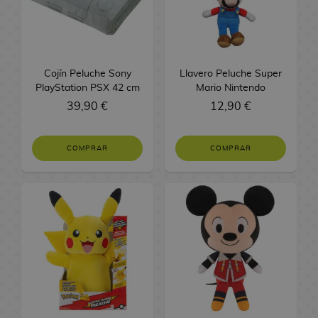
J
n
G
s
o
o
a
a
o
r
C
i
e
s
z
s
n
l
R
A
a
a
g
-
A
l
l
O
C
n
i
o
F
t
r
a
M
o
a
o
n
r
p
a
M
n
s
M
s
n
a
a
l
i
i
s
a
s
p
i
/
M
o
F
J
a
i
o
o
o
e
r
M
l
g
g
e
d
r
a
m
O
a
n
i
o
g
m
s
c
s
P
d
a
I
C
a
u
s
e
v
d
e
f
Cojín Peluche Sony
Llavero Peluche Super
x
é
g
s
i
e
d
h
D
i
C
n
v
h
n
r
V
e
e
/
i
PlayStation PSX 42 cm
Mario Nintendo
i
s
u
R
e
c
e
i
i
e
a
g
r
o
t
a
i
l
C
M
N
c
39,90 €
12,90 €
P
m
r
e
i
:
C
l
s
c
p
a
e
c
e
s
d
a
a
o
i
C
o
u
a
g
T
i
a
R
n
e
t
2
a
o
s
F
e
m
n
v
n
ó
M
s
m
s
a
h
n
s
e
e
o
0
l
u
o
a
g
e
a
COMPRAR
COMPRAR
m
a
t
M
P
P
G
l
e
e
d
g
y
r
t
a
n
j
a
l
A
o
n
e
a
l
e
r
o
G
e
a
S
h
t
F
k
R
u
a
r
d
g
r
T
M
n
a
n
a
s
a
S
l
a
C
e
r
R
o
é
e
s
t
i
a
s
a
o
g
n
d
n
d
t
e
o
k
e
s
i
é
p
g
G
b
b
I
A
z
c
a
e
i
F
d
e
h
r
s
u
n
/
k
p
l
o
u
o
u
s
n
a
h
G
t
e
i
i
V
e
i
S
r
t
G
a
l
i
s
a
o
j
e
i
s
i
u
a
n
g
s
i
r
e
t
a
u
a
d
i
c
r
k
a
k
m
d
l
a
C
t
u
t
d
i
s
P
a
r
l
a
c
a
d
s
r
a
e
e
a
r
ó
e
r
a
e
n
e
r
y
l
s
a
s
i
M
i
C
P
s
d
m
s
a
o
g
l
W
B
e
C
s
O
a
T
P
a
F
i
o
D
i
i
s
j
u
a
o
t
o
C
f
n