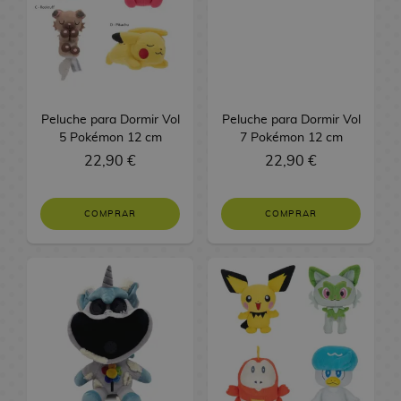
L
l
A
o
r
r
-
s
e
g
j
K
l
o
n
l
r
e
L
d
t
u
o
a
a
s
i
e
a
c
e
e
a
r
i
v
G
m
r
s
h
F
a
S
s
a
s
e
r
e
a
D
i
i
g
e
s
e
r
e
s
i
O
M
g
u
r
S
n
o
m
Peluche para Dormir Vol
Peluche para Dormir Vol
V
d
s
t
a
u
e
i
e
5 Pokémon 12 cm
7 Pokémon 12 cm
s
l
a
e
n
r
n
r
O
e
M
g
d
i
22,90 €
22,90 €
s
S
e
o
g
a
f
s
a
a
e
n
o
e
y
s
a
s
L
n
V
s
s
r
B
L
F
F
e
g
COMPRAR
COMPRAR
i
A
G
N
i
o
i
i
i
g
a
R
d
n
o
o
e
l
b
g
g
e
N
e
e
i
r
w
s
s
r
u
m
n
a
g
o
m
r
e
o
o
r
a
d
r
a
j
e
C
o
v
s
s
a
s
u
l
u
a
s
o
F
d
s
T
t
o
e
E
b
D
l
i
e
M
C
o
s
g
s
l
i
u
g
S
a
G
J
o
t
e
s
t
u
e
M
x
u
s