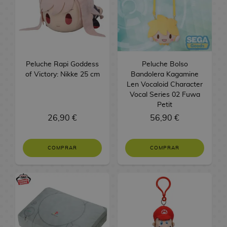
v
o
M
n
M
N
s
P
e
l
S
C
d
c
e
m
a
g
a
o
b
O
o
o
h
G
a
e
l
i
T
n
a
n
r
e
P
j
s
o
i
s
a
G
d
a
g
F
g
m
b
!
u
d
j
o
s
u
a
z
M
F
a
r
a
K
a
C
é
F
e
e
o
r
L
M
n
I
a
o
u
D
u
Q
a
E
a
Peluche Rapi Goddess
i
g
C
Peluche Bolso
i
i
of Victory: Nikke 25 cm
a
M
d
n
s
c
n
r
i
u
n
d
r
Bandolera Kagamine
g
o
i
o
g
Len Vocaloid Character
q
a
a
t
A
h
k
a
t
e
z
i
a
u
s
n
s
Vocal Series 02 Fuwa
e
u
n
m
e
n
i
T
o
g
s
T
e
t
m
r
e
Petit
r
e
R
g
C
r
i
l
a
P
o
B
o
n
o
e
a
F
26,90 €
a
56,90 €
t
e
R
a
a
n
m
a
z
O
n
a
r
b
r
l
s
r
s
a
s
e
S
r
a
e
s
a
P
B
s
p
a
i
o
B
i
s
i
g
e
d
c
d
s
D
a
k
e
n
a
s
R
A
a
k
COMPRAR
COMPRAR
A
M
/
n
a
i
G
i
e
d
i
l
e
E
l
y
é
n
n
a
p
o
T
M
a
l
n
a
o
C
e
R
s
l
t
r
G
p
i
p
d
r
c
a
E
o
s
o
e
m
n
i
S
e
n
e
o
l
l
r
a
e
h
M
M
n
d
d
C
s
n
e
a
n
e
g
e
s
m
i
l
e
s
n
i
a
a
k
i
e
i
d
l
e
r
a
y
,
i
c
o
s
H
d
M
M
l
n
n
o
t
l
n
e
i
T
l
U
n
a
s
t
o
e
a
T
a
B
B
g
g
b
o
K
e
S
e
a
o
e
o
s
o
g