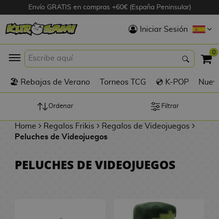
Envío GRATIS en compras +60€ (España Peninsular)
Hola
Iniciar Sesión
Figuras Anime
0
K
🏖️ Rebajas de Verano
Torneos TCG
💿 K-POP
Nuevo
Figuras
Videojuegos
Ordenar
Filtrar
Home
Regalos Frikis
Regalos de Videojuegos
Figuras de Cine
Peluches de Videojuegos
D
Figuras por
PELUCHES DE VIDEOJUEGOS
i
Fabricante
g
i
R
m
D
TOP Colecciones
e
o
u