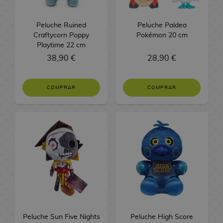
u
G
n
i
r
Y
r
a
F
r
c
u
e
o
a
u
i
n
a
C
a
h
Peluche Ruined
y
y
n
Peluche Paldea
s
-
e
g
c
a
s
e
Craftycorn Poppy
Pokémon 20 cm
s
E
M
G
s
a
t
b
s
Playtime 22 cm
s
L
d
d
y
i
B
o
l
i
A
l
38,90 €
e
E
i
28,90 €
t
-
o
r
e
c
n
a
C
s
t
h
O
r
y
G
P
i
v
i
t
o
C
h
u
u
a
COMPRAR
m
COMPRAR
e
n
u
r
F
l
!
t
y
r
e
r
e
c
i
i
o
T
o
s
k
o
h
a
g
t
r
d
A
H
s
e
M
l
u
h
a
R
e
l
u
D
s
a
r
d
e
V
f
c
i
S
F
d
n
a
i
g
i
o
h
s
e
i
e
g
s
n
a
d
m
a
n
k
g
S
a
D
g
l
e
b
s
e
a
u
e
F
i
C
o
o
r
d
y
i
r
r
a
a
a
s
j
i
e
E
a
i
i
m
r
P
u
l
O
C
d
s
e
r
o
d
r
e
Peluche Sun Five Nights
Peluche High Score
l
t
i
i
H
s
y