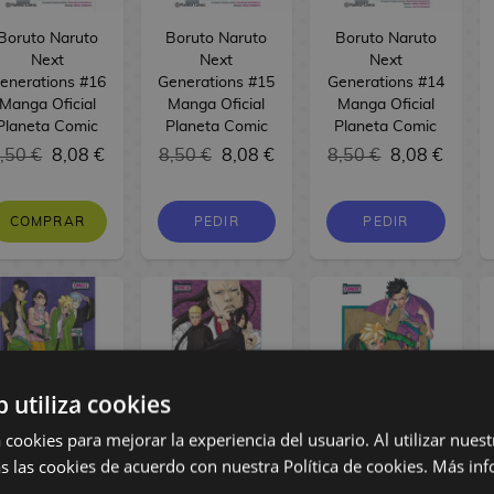
Boruto Naruto
Boruto Naruto
Boruto Naruto
Next
Next
Next
enerations #16
Generations #15
Generations #14
Manga Oficial
Manga Oficial
Manga Oficial
Planeta Comic
Planeta Comic
Planeta Comic
,50 €
8,08 €
8,50 €
8,08 €
8,50 €
8,08 €
COMPRAR
PEDIR
PEDIR
b utiliza cookies
 cookies para mejorar la experiencia del usuario. Al utilizar nuest
Boruto Naruto
Boruto Naruto
Boruto Naruto
s las cookies de acuerdo con nuestra Política de cookies.
Más inf
Next
Next
Next