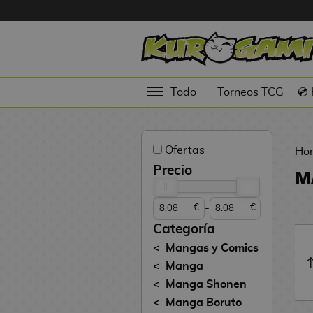
Hola
Figuras
Todo
Torneos TCG
💿
Anime
Figuras
Ofertas
Videojuegos
Ho
Precio
M
Figuras de
Cine
-
€
€
Figuras por
Categoría
Fabricante
Mangas y Comics
D
Manga
TOP
i
Manga Shonen
Colecciones
g
Manga Boruto
i
N