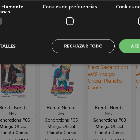
enerations #11
Generations #10
Generations #09
rictamente
Cookies de preferencias
Cookies no
Manga Oficial
Manga Oficial
Manga Oficial
arias
Planeta Comic
Planeta Comic
Planeta Comic
,50 €
8,08 €
8,50 €
8,08 €
8,50 €
8,08 €
PEDIR
PEDIR
PEDIR
TALLES
RECHAZAR TODO
ACE
Boruto Naruto
Boruto Naruto
Boruto Naruto
Next
Next
Next
enerations #06
Generations #05
Generations #03
Manga Oficial
Manga Oficial
Manga Oficial
Planeta Comic
Planeta Comic
Planeta Comic