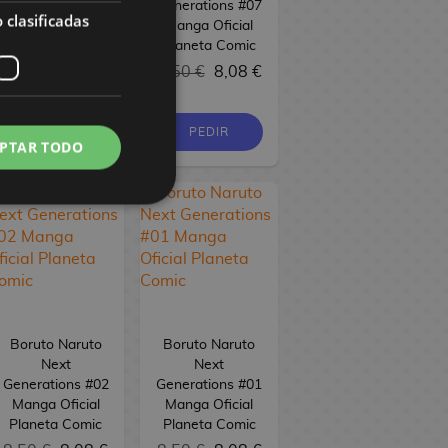
Generations #08
Generations #07
 clasificadas
Manga Oficial
Manga Oficial
Planeta Comic
Planeta Comic
8,50 €
8,08 €
8,50 €
8,08 €
PEDIR
PEDIR
PTAR TODO
Boruto Naruto
Boruto Naruto
Next
Next
Generations #02
Generations #01
Manga Oficial
Manga Oficial
Planeta Comic
Planeta Comic