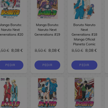
Manga Boruto:
Manga Boruto:
Boruto Naruto
Naruto Next
Naruto Next
Next
enerations #20
Generations #19
Generations #18
Manga Oficial
Planeta Comic
,50 €
8,08 €
8,50 €
8,08 €
8,50 €
8,08 €
PEDIR
PEDIR
PEDIR