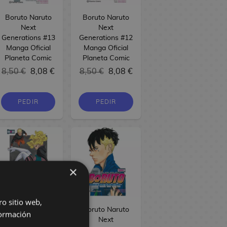
Boruto Naruto
Boruto Naruto
Next
Next
Generations #13
Generations #12
Manga Oficial
Manga Oficial
Planeta Comic
Planeta Comic
8,50 €
8,08 €
8,50 €
8,08 €
PEDIR
PEDIR
×
ro sitio web,
Boruto Naruto
Boruto Naruto
ormación
Next
Next