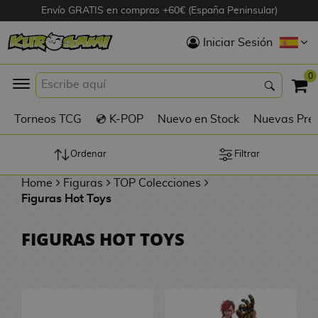
Envío GRATIS en compras +60€ (España Peninsular)
Hola
Iniciar Sesión
Figuras Anime
0
K
Torneos TCG
💿 K-POP
Nuevo en Stock
Nuevas Pre
Figuras
Videojuegos
Ordenar
Filtrar
Home
Figuras
TOP Colecciones
Figuras de Cine
Figuras Hot Toys
D
Figuras por
FIGURAS HOT TOYS
i
Fabricante
g
i
R
m
D
TOP Colecciones
e
o
u