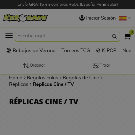
Envío GRATIS en compras +60€ (España Peninsular)
Hola
Iniciar Sesión
Figuras Anime
0
K
🏖️ Rebajas de Verano
Torneos TCG
💿 K-POP
Nuevo
Figuras
Videojuegos
Ordenar
Filtrar
Home
Regalos Frikis
Regalos de Cine
Figuras de Cine
Réplicas
Réplicas Cine / TV
D
Figuras por
RÉPLICAS CINE / TV
i
Fabricante
g
i
R
m
D
TOP Colecciones
e
o
u