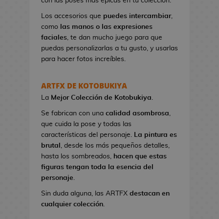
con las poses más épicas en tu colección.
n
e
Los accesorios que
puedes intercambiar
,
s
como
las manos o las expresiones
d
faciales
, te dan mucho juego para que
e
puedas personalizarlas a tu gusto, y usarlas
V
para hacer fotos increíbles.
i
d
ARTFX DE KOTOBUKIYA
e
La
Mejor Colección
de Kotobukiya
.
o
j
Se fabrican con una
calidad asombrosa
,
u
que cuida la pose y todas las
e
características del personaje.
La pintura es
g
brutal
, desde los más pequeños detalles,
o
hasta los sombreados,
hacen que estas
s
figuras tengan toda la esencia del
personaje
.
N
Sin duda alguna, las ARTFX
destacan en
e
cualquier colección
.
c
e