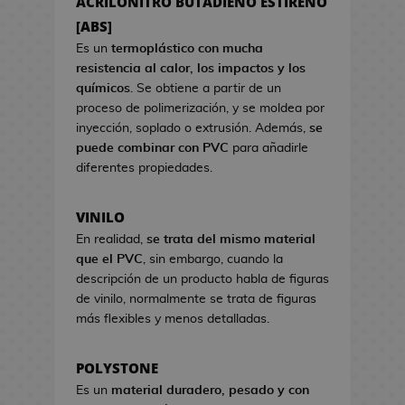
ACRILONITRO BUTADIENO ESTIRENO
a
s
s
[ABS]
d
d
e
Es un
termoplástico con mucha
e
C
resistencia al calor, los impactos y los
V
i
químicos
. Se obtiene a partir de un
i
n
proceso de polimerización, y se moldea por
d
e
inyección, soplado o extrusión. Además,
se
e
puede combinar con PVC
para añadirle
o
S
diferentes propiedades.
j
e
u
t
VINILO
e
s
g
En realidad,
se trata del mismo material
R
o
que el PVC
, sin embargo, cuando la
e
s
descripción de un producto habla de figuras
g
de vinilo, normalmente se trata de figuras
a
H
más flexibles y menos detalladas.
l
u
o
c
d
POLYSTONE
h
e
Es un
material duradero, pesado y con
a
C