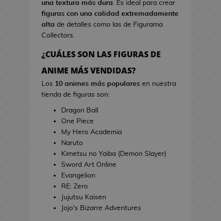
una textura más dura
. Es ideal para crear
s
i
figuras con una calidad extremadamente
d
n
alta
de detalles como las de Figurama
e
e
Collectors.
V
i
¿CUÁLES SON LAS FIGURAS DE
T
d
o
ANIME MÁS VENDIDAS?
e
a
o
Los
10 animes más populares
en nuestra
l
j
tienda de figuras son:
l
u
a
Dragon Ball
e
s
One Piece
g
d
My Hero Academia
o
e
Naruto
s
C
Kimetsu no Yaiba (Demon Slayer)
i
Sword Art Online
E
n
Evangelion
s
e
RE: Zero
t
Jujutsu Kaisen
u
J
Jojo's Bizarre Adventures
c
a