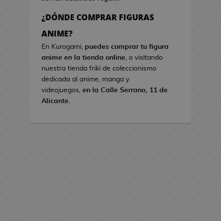
s
¿DÓNDE COMPRAR FIGURAS
B
ANIME?
o
En Kurogami,
puedes comprar tu figura
l
anime en la tienda online
, o visitando
s
nuestra tienda friki de coleccionismo
o
dedicada al anime, manga y
s
videojuegos,
en la Calle Serrano, 11 de
d
Alicante.
e
V
i
d
e
o
j
u
e
g
o