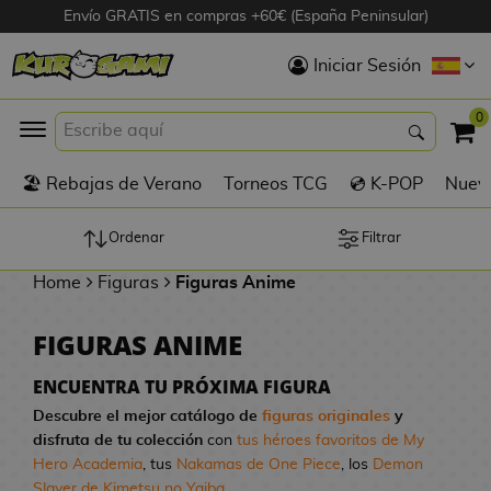
Envío GRATIS en compras +60€ (España Peninsular)
Hola
Iniciar Sesión
Figuras Anime
0
K
🏖️ Rebajas de Verano
Torneos TCG
💿 K-POP
Nuevo
Figuras
Videojuegos
Ordenar
Filtrar
Home
Figuras
Figuras Anime
Figuras de Cine
FIGURAS ANIME
D
Figuras por
i
Fabricante
ENCUENTRA TU PRÓXIMA FIGURA
g
Descubre el mejor catálogo de
figuras originales
y
i
disfruta de tu colección
con
tus héroes favoritos de My
R
m
D
TOP Colecciones
Hero Academia
, tus
Nakamas de One Piece
, los
Demon
e
o
u
Slayer de Kimetsu no Yaiba
...