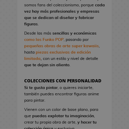
l
a
I
G
somos fans del coleccionismo, porque
cada
o
o
t
r
a
vez hay más profesionales y empresas
n
A
o
o
K
que se dedican al diseñar y fabricar
d
n
n
n
i
figuras
.
e
i
d
S
l
V
m
Desde las más
sencillas y económicas
e
t
l
i
e
como las Funko POP
, pasando por
C
u
!
d
pequeñas obras de arte super kawaiis
,
i
d
e
hasta
piezas exclusivas de edición
n
M
i
o
limitada
,
con un estilo y nivel de detalle
e
a
o
j
que te dejan sin aliento
.
n
s
u
P
g
e
i
F
a
COLECCIONES CON PERSONALIDAD
g
n
i
B
Si te gusta pintar
, o quieres iniciarte,
o
e
g
l
también puedes encontrar figuras anime
s
s
u
u
para pintar.
d
r
e
G
e
Vienen con un color de base plano, para
a
E
o
C
que
puedas explotar tu imaginación
,
s
x
r
i
crear tu propia obra de arte,
y hacer tu
K
o
r
n
colección única
y exclusiva.