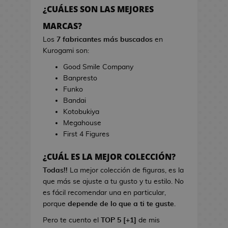
h
r
¿CUÁLES SON LAS MEJORES
e
r
s
MARCAS?
a
d
s
Los
7 fabricantes más buscados
en
e
d
Kurogami son:
V
e
Good Smile Company
i
C
Banpresto
d
i
Funko
e
n
Bandai
o
e
Kotobukiya
j
Megahouse
u
B
First 4 Figures
e
o
g
l
¿CUÁL ES LA MEJOR COLECCIÓN?
o
s
s
Todas!!
La mejor colección de figuras, es la
d
que más se ajuste a tu gusto y tu estilo. No
e
L
es fácil recomendar una en particular,
C
i
porque
depende de lo que a ti te guste
.
i
b
n
Pero te cuento el
TOP 5 [+1]
de mis
r
e