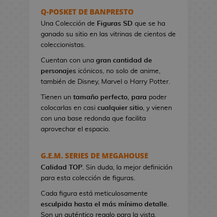
s
Q-POSKET DE BANPRESTO
e
Una Colección de
Figuras SD
que se ha
r
ganado su sitio en las vitrinas de cientos de
e
coleccionistas.
s
Cuentan con una
gran cantidad de
d
personajes
icónicos, no solo de anime,
e
también de Disney, Marvel o Harry Potter.
V
i
Tienen un
tamaño perfecto, para
poder
d
colocarlas en casi
cualquier sitio
, y vienen
e
con una base redonda que facilita
o
aprovechar el espacio.
j
u
G.E.M. SERIES DE MEGAHOUSE
e
Calidad TOP
g
. Sin duda, la mejor definición
para esta colección de figuras.
o
s
Cada figura está meticulosamente
esculpida hasta el más mínimo detalle
.
B
Son un auténtico regalo para la vista.