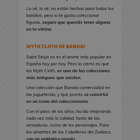
a
Lo sé, lo sé, no están hechas para todos los
n
bolsillos, pero si te gusta coleccionar
d
figuras,
seguro que querrás tener alguna
o
en tu vitrina
.
l
e
r
MYTH CLOTH DE BANDAI
a
s
Saint Seiya no es el anime más popular en
d
España hoy por hoy. Pero lo cierto es que
e
los Myth Cloth,
es una de las colecciones
V
más antiguas que existen
.
i
Una colección que Bandai comercializó en
d
las jugueterías, y que pronto
se convirtió
e
en un icono del coleccionismo
.
o
Con el paso de los años, ha ido mejorando
j
cada vez más la calidad, tanto de las
u
armaduras, como de los personajes. Para
e
los amantes de los Caballeros del Zodiaco,
g
son un auténtico regalo
.
o