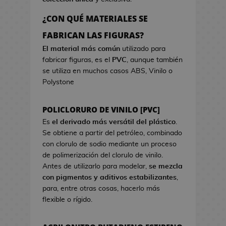
a
r
o
e
d
c
s
¿CON QUÉ MATERIALES SE
o
i
d
B
FABRICAN LAS FIGURAS?
k
s
e
o
a
t
El material más común
utilizado para
V
l
w
fabricar figuras, es el
PVC
, aunque también
i
s
a
se utiliza en muchos casos ABS, Vinilo o
d
a
Polystone
e
s
o
d
j
POLICLORURO DE VINILO [PVC]
e
u
C
Es
el derivado más versátil del plástico
.
e
i
Se obtiene a partir del petróleo, combinado
g
n
con clorulo de sodio mediante un proceso
o
e
de polimerización del clorulo de vinilo.
s
Antes de utilizarlo para modelar,
se mezcla
G
con pigmentos y aditivos estabilizantes
,
J
o
para, entre otras cosas, hacerlo más
a
r
flexible o rígido.
r
r
r
o