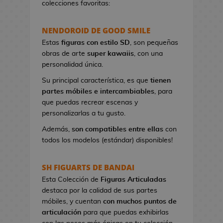
colecciones favoritas:
e
t
NENDOROID DE GOOD SMILE
a
s
Estas
figuras con estilo SD
, son pequeñas
d
obras de arte
super kawaiis
, con una
e
personalidad única.
V
Su principal característica, es que
tienen
i
partes móbiles e intercambiables
, para
d
que puedas recrear escenas y
e
personalizarlas a tu gusto.
o
j
Además,
son compatibles entre ellas
con
u
todos los modelos (estándar) disponibles!
e
g
SH FIGUARTS DE BANDAI
o
Esta Colección de
Figuras Articuladas
s
destaca por la calidad de sus partes
móbiles, y cuentan
con muchos puntos de
P
articulación
para que puedas exhibirlas
i