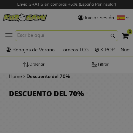
Envío GRATIS en compras +60€ (España Peninsular)
Hola
Iniciar Sesión
Figuras Anime
0
K
🏖️ Rebajas de Verano
Torneos TCG
💿 K-POP
Nuevo
Figuras
Videojuegos
Ordenar
Filtrar
Home
Descuento del 70%
Figuras de Cine
DESCUENTO DEL 70%
D
Figuras por
i
Fabricante
g
i
R
m
D
TOP Colecciones
e
o
u