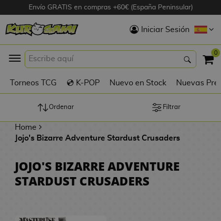
Envío GRATIS en compras +60€ (España Peninsular)
Hola
Iniciar Sesión
Figuras Anime
0
K
Torneos TCG
💿 K-POP
Nuevo en Stock
Nuevas Pre
Figuras
Videojuegos
Ordenar
Filtrar
Home
Figuras de Cine
Jojo's Bizarre Adventure Stardust Crusaders
D
Figuras por
JOJO'S BIZARRE ADVENTURE
i
Fabricante
STARDUST CRUSADERS
g
i
R
m
D
TOP Colecciones
e
o
u