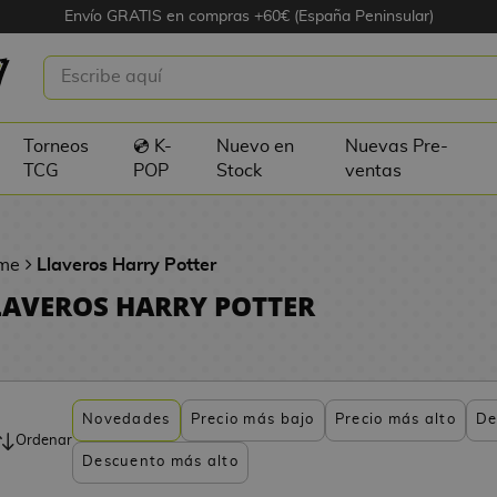
Envío GRATIS en compras +60€ (España Peninsular)
Torneos
💿 K-
Nuevo en
Nuevas Pre-
TCG
POP
Stock
ventas
me
Llaveros Harry Potter
LAVEROS HARRY POTTER
Novedades
Precio más bajo
Precio más alto
De
Ordenar
Descuento más alto