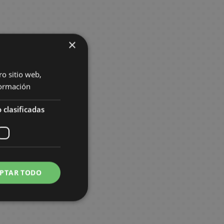
×
ro sitio web,
ormación
 clasificadas
PTAR TODO