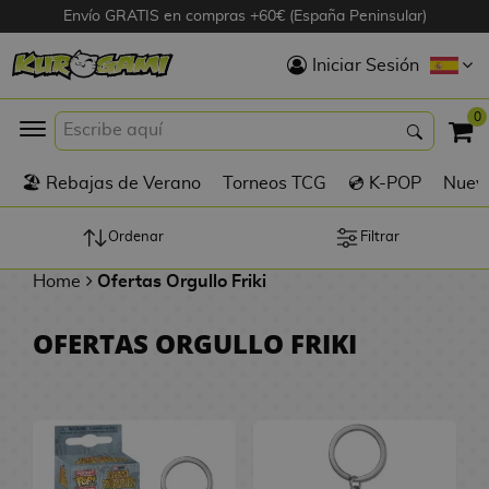
Envío GRATIS en compras +60€ (España Peninsular)
Hola
Iniciar Sesión
Figuras Anime
0
K
🏖️ Rebajas de Verano
Torneos TCG
💿 K-POP
Nuevo
Figuras
Videojuegos
Ordenar
Filtrar
Home
Ofertas Orgullo Friki
Figuras de Cine
OFERTAS ORGULLO FRIKI
D
Figuras por
i
Fabricante
g
i
R
m
D
TOP Colecciones
e
o
u