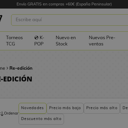
Envío GRATIS en compras +60€ (España Peninsular)
Torneos
💿 K-
Nuevo en
Nuevas Pre-
TCG
POP
Stock
ventas
me
Re-edición
E-EDICIÓN
Novedades
Precio más bajo
Precio más alto
De
Ordenar
Descuento más alto