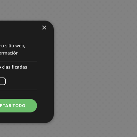
×
ro sitio web,
ormación
 clasificadas
PTAR TODO