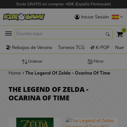
Envío GRATIS en compras +60€ (España Peninsular)
Hola
Iniciar Sesión
Figuras Anime
0
K
🏖️ Rebajas de Verano
Torneos TCG
💿 K-POP
Nuevo
Figuras
Videojuegos
Ordenar
Filtrar
Home
The Legend Of Zelda - Ocarina Of Time
Figuras de Cine
THE LEGEND OF ZELDA -
D
Figuras por
OCARINA OF TIME
i
Fabricante
g
i
R
m
D
TOP Colecciones
e
o
u