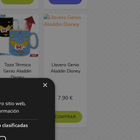
Taza Térmica
Llavero Genio
Genio Aladdin
Aladdin Disney
Disney
×
14,90 €
7,90 €
ro sitio web,
ormación
COMPRAR
COMPRAR
 clasificadas