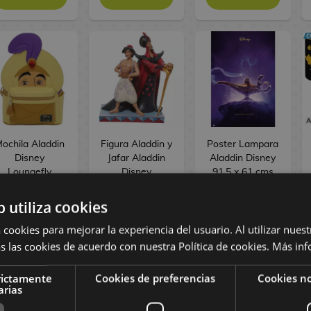
ochila Aladdin
Figura Aladdin y
Poster Lampara
Disney
Jafar Aladdin
Aladdin Disney
Loungefly
Disney
91,5 x 61 cms
Traditions Jim
Shore
b utiliza cookies
69,90 €
95,90 €
8,00 €
 cookies para mejorar la experiencia del usuario. Al utilizar nuest
s las cookies de acuerdo con nuestra Política de cookies.
Más inf
COMPRAR
COMPRAR
COMPRAR
rictamente
Cookies de preferencias
Cookies no
arias