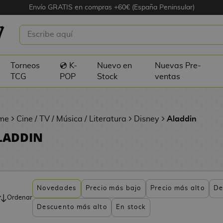
Envío GRATIS en compras +60€ (España Peninsular)
Torneos
💿 K-
Nuevo en
Nuevas Pre-
TCG
POP
Stock
ventas
me
Cine / TV / Música / Literatura
Disney
Aladdin
LADDIN
Novedades
Precio más bajo
Precio más alto
De
Ordenar
Descuento más alto
En stock