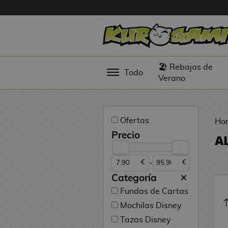
Hola
Figuras
🏖️ Rebajas de
Todo
Anime
Verano
Figuras
Videojuegos
Ofertas
Ho
Figuras de
Precio
A
Cine
-
€
€
Figuras por
Fabricante
Categoría
D
Fundas de Cartas
TOP
i
Mochilas Disney
Colecciones
g
Tazas Disney
i
N