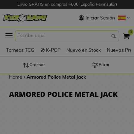
Envío GRATIS en compras +60€ (España Peninsular)
Hola
Iniciar Sesión
Figuras Anime
0
K
Torneos TCG
💿 K-POP
Nuevo en Stock
Nuevas Pre
Figuras
Videojuegos
Ordenar
Filtrar
Home
Armored Police Metal Jack
Figuras de Cine
ARMORED POLICE METAL JACK
D
Figuras por
i
Fabricante
g
i
R
m
D
TOP Colecciones
e
o
u