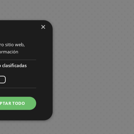
×
ro sitio web,
ormación
 clasificadas
PTAR TODO