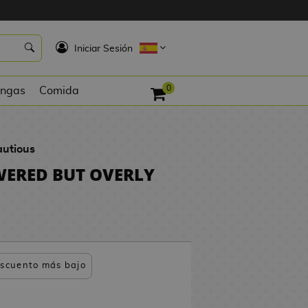
K
Iniciar Sesión
0
ngas
Comida
autious
WERED BUT OVERLY
scuento más bajo