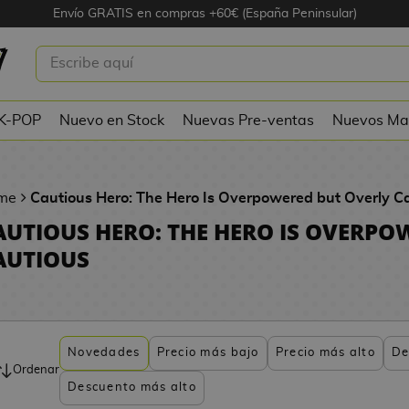
Envío GRATIS en compras +60€ (España Peninsular)
 K-POP
Nuevo en Stock
Nuevas Pre-ventas
Nuevos Ma
me
Cautious Hero: The Hero Is Overpowered but Overly C
AUTIOUS HERO: THE HERO IS OVERPO
AUTIOUS
Novedades
Precio más bajo
Precio más alto
De
Ordenar
Descuento más alto