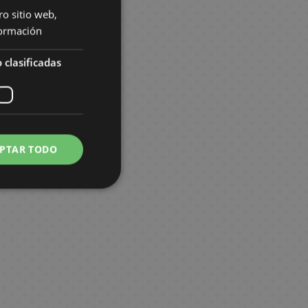
ro sitio web,
ormación
 clasificadas
PTAR TODO