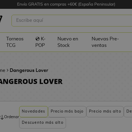
Envío GRATIS en compras +60€ (España Peninsular)
Torneos
💿 K-
Nuevo en
Nuevas Pre-
TCG
POP
Stock
ventas
me
Dangerous Lover
ANGEROUS LOVER
Novedades
Precio más bajo
Precio más alto
De
Ordenar
Descuento más alto