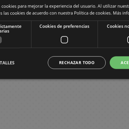
 cookies para mejorar la experiencia del usuario. Al utilizar nuest
s las cookies de acuerdo con nuestra Política de cookies.
Más inf
Dangerous
Dangerous
Lover #02
Lover #01
rictamente
Cookies de preferencias
Cookies no
Manga Oficial
Manga Oficial
arias
Ivrea
Ivrea
,00 €
7,60 €
8,00 €
7,60 €
COMPRAR
PEDIR
TALLES
RECHAZAR TODO
ACE