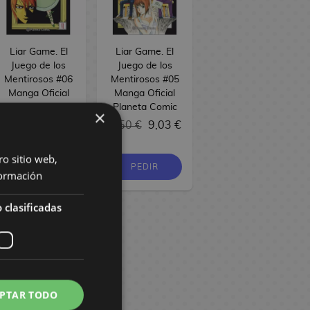
Liar Game. El
Liar Game. El
Juego de los
Juego de los
Mentirosos #06
Mentirosos #05
Manga Oficial
Manga Oficial
Planeta Comic
Planeta Comic
×
9,50 €
9,03 €
9,50 €
9,03 €
ro sitio web,
PEDIR
PEDIR
ormación
 clasificadas
PTAR TODO