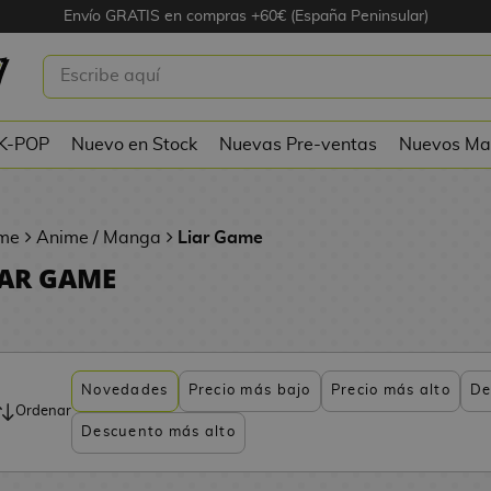
Envío GRATIS en compras +60€ (España Peninsular)
 K-POP
Nuevo en Stock
Nuevas Pre-ventas
Nuevos Ma
me
Anime / Manga
Liar Game
IAR GAME
Novedades
Precio más bajo
Precio más alto
De
Ordenar
Descuento más alto