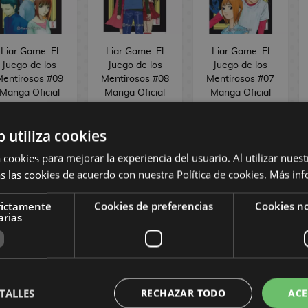
Liar Game. El
Liar Game. El
Liar Game. El
Juego de los
Juego de los
Juego de los
Mentirosos #09
Mentirosos #08
Mentirosos #07
Manga Oficial
Manga Oficial
Manga Oficial
Planeta Comic
Planeta Comic
Planeta Comic
,50 €
9,03 €
9,50 €
9,03 €
9,50 €
9,03 €
b utiliza cookies
 cookies para mejorar la experiencia del usuario. Al utilizar nuest
PEDIR
PEDIR
PEDIR
s las cookies de acuerdo con nuestra Política de cookies.
Más inf
rictamente
Cookies de preferencias
Cookies no
arias
TALLES
RECHAZAR TODO
ACE