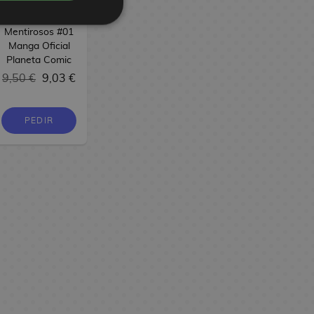
Liar Game. El
Juego de los
Mentirosos #01
Manga Oficial
Planeta Comic
9,50 €
9,03 €
PEDIR